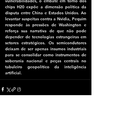
vulnerabilidades, o embate em torno dos 
chips H20 expõe a dimensão política da 
disputa entre China e Estados Unidos. Ao 
levantar suspeitas contra a Nvidia, Pequim 
responde às pressões de Washington e 
reforça sua narrativa de que não pode 
depender de tecnologias estrangeiras em 
setores estratégicos. Os semicondutores 
deixam de ser apenas insumos industriais 
para se consolidar como instrumentos de 
soberania nacional e peças centrais no 
tabuleiro geopolítico da inteligência 
artificial.
Ver tudo
Posts Relacionados