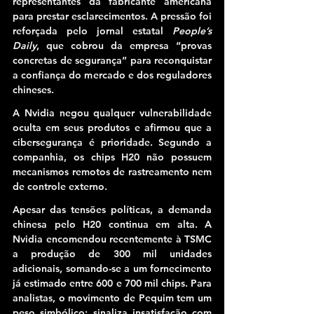
representantes da fabricante americana 
para prestar esclarecimentos. A pressão foi 
reforçada pelo jornal estatal 
People’s 
Daily
, que cobrou da empresa 
“provas 
concretas de segurança”
 para reconquistar 
a confiança do mercado e dos reguladores 
chineses.
A Nvidia negou qualquer vulnerabilidade 
oculta em seus produtos e afirmou que a 
cibersegurança é prioridade
. Segundo a 
companhia, os chips H20 não possuem 
mecanismos remotos de rastreamento nem 
de controle externo.
Apesar das tensões políticas, a demanda 
chinesa pelo H20 continua em alta. A 
Nvidia encomendou recentemente à TSMC 
a produção de 
300 mil unidades 
adicionais
, somando-se a um fornecimento 
já estimado entre 600 e 700 mil chips. Para 
analistas, o movimento de Pequim tem um 
peso simbólico: sinaliza insatisfação com 