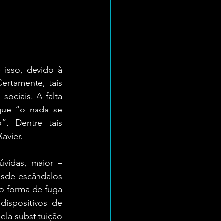
isso, devido à 
rtamente, tais 
ociais. A falta 
que “o nada se 
. Dentre tais 
avier. 
idas, maior – 
sde escândalos 
 forma de fuga 
dispositivos de 
a substituição 