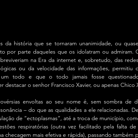
 da história que se tornaram unanimidade, ou quase 
to por parte daqueles que os idolatram ou admiram. Ce
eviveriam na Era da internet e, sobretudo, das redes s
ógicas ou da velocidade das informações, permitiu 
 um todo e que o todo jamais fosse questionado”
r destacar o senhor Francisco Xavier, ou apenas Chico X
vérsias envoltas ao seu nome é, sem sombra de dúv
onância – do que as qualidades a ele relacionadas. De
lação de “ectoplasmas”, até a troca de município, como
estões respiratórias (outra vez facilitado pela falta de 
a checagem mais efetiva e rápida), passando também pel