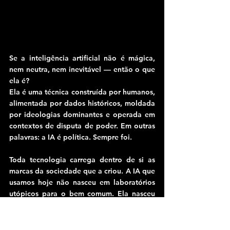
Se a inteligência artificial não é mágica, 
nem neutra, nem inevitável — então o que 
ela é?
Ela é uma técnica construída por humanos, 
alimentada por dados históricos, moldada 
por ideologias dominantes e operada em 
contextos de disputa de poder. Em outras 
palavras: a IA é política. Sempre foi.
Toda tecnologia carrega dentro de si as 
marcas da sociedade que a criou. A IA que 
usamos hoje não nasceu em laboratórios 
utópicos para o bem comum. Ela nasceu 
de interesses militares, empresariais e 
financeiros, desenvolveu-se dentro de 
universidades financiadas por grandes 