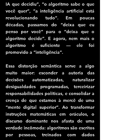
IA que decidiu”, “o algoritmo sabe o que 
você quer”, “a inteligência artificial está 
revolucionando tudo”. Em poucas 
décadas, passamos do “deixa que eu 
penso por você” para o “deixa que o 
algoritmo decide”. E agora, nem mais o 
algoritmo é suficiente — ele foi 
promovido a “inteligência”.
Essa distorção semântica serve a algo 
muito maior: esconder a autoria das 
decisões automatizadas, naturalizar 
desigualdades programadas, terceirizar 
responsabilidades políticas, e consolidar a 
crença de que estamos à mercê de uma 
“mente digital superior”. Ao transformar 
instruções matemáticas em oráculos, o 
discurso dominante nos afasta de uma 
verdade incômoda: algoritmos são escritos 
por pessoas, treinados com dados 