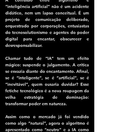
A confusão entre “algoritmo” e 
“inteligência artificial” não é um acidente 
didático, nem um lapso conceitual. É um 
projeto de comunicação deliberado, 
orquestrado por corporações, entusiastas 
do tecnosolutionismo e agentes do poder 
digital para encantar, obscurecer e 
desresponsabilizar.
Chamar tudo de “IA” tem um efeito 
mágico: suspende o julgamento. A crítica 
se esvazia diante do encantamento. Afinal, 
se é “inteligente”, se é “artificial”, se é 
“inevitável”, quem ousaria duvidar? Esse 
fetiche tecnológico é a nova roupagem da 
velha estratégia de dominação: 
transformar poder em natureza.
Assim como o mercado já foi vendido 
como algo “natural”, agora o algoritmo é 
apresentado como “neutro” e a IA como 