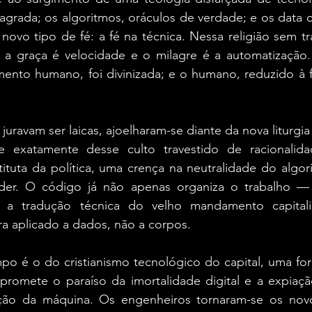
sagrada; os algoritmos, oráculos de verdade; e os data c
ovo tipo de fé: a fé na técnica. Nessa religião sem tr
 a graça é velocidade e o milagre é a automatização. 
ento humano, foi divinizada; e o humano, reduzido à f
uravam ser laicas, ajoelharam-se diante da nova liturgia 
e exatamente desse culto travestido de racionalida
tuta da política, uma crença na neutralidade do algori
er. O código já não apenas organiza o trabalho — e
 a tradução técnica do velho mandamento capitalist
ora aplicado a dados, não a corpos.
po é o do cristianismo tecnológico do capital, uma for
promete o paraíso da imortalidade digital e a expiação
ção da máquina. Os engenheiros tornaram-se os novo