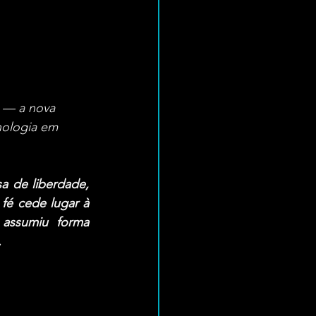
o — a nova 
nologia em 
 de liberdade, 
fé cede lugar à 
 assumiu forma 
.