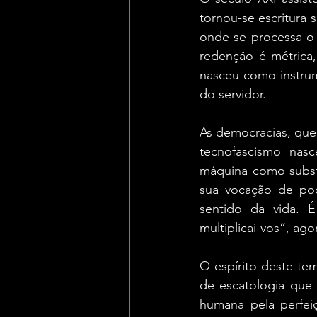
tornou-se escritura 
onde se processa o n
redenção é métrica,
nasceu como instrum
do servidor.
As democracias, que j
tecnofascismo nasc
máquina como substi
sua vocação de pod
sentido da vida. É
multiplicai-vos”, ag
O espírito deste tem
de escatologia que 
humana pela perfei