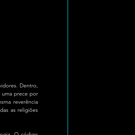
idores. Dentro, 
é uma prece por 
sma reverência 
s as religiões 
ogia. O código 