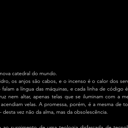
a nova catedral do mundo.
dro, os anjos são cabos, e o incenso é o calor dos serv
o falam a língua das máquinas, e cada linha de código 
cruz nem altar, apenas telas que se iluminam com a me
acendiam velas. A promessa, porém, é a mesma de toda
— desta vez não da alma, mas da obsolescência.
e ao surgimento de uma teologia disfarçada de tecnol