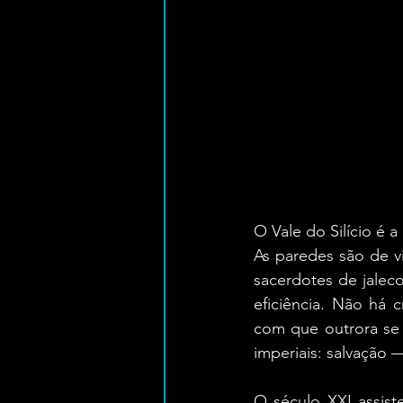
O Vale do Silício é 
As paredes são de vi
sacerdotes de jalec
eficiência. Não há 
com que outrora se 
imperiais: salvação 
O século XXI assist