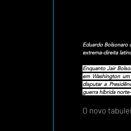
Eduardo Bolsonaro qu
extrema-direita lat
Enquanto Jair Bolso
em Washington um pl
disputar a Presidê
guerra híbrida norte
O novo tabule