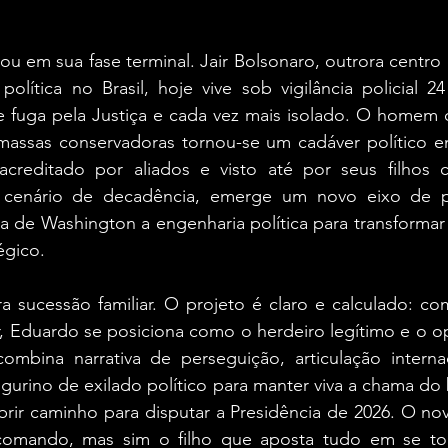
ou em sua fase terminal. Jair Bolsonaro, outrora centr
política no Brasil, hoje vive sob vigilância policial 24
e fuga pela Justiça e cada vez mais isolado. O homem q
assas conservadoras tornou-se um cadáver político em
acreditado por aliados e visto até por seus filhos
e cenário de decadência, emerge um novo eixo de p
a de Washington a engenharia política para transformar
égico.
a sucessão familiar. O projeto é claro e calculado: co
r, Eduardo se posiciona como o herdeiro legítimo e o o
bina narrativa de perseguição, articulação internac
figurino de exilado político para manter viva a chama do
ir caminho para disputar a Presidência de 2026. O novo
omando, mas sim o filho que aposta tudo em se tor