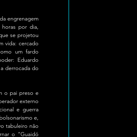
o da engrenagem 
 horas por dia, 
ue se projetou 
 vida: cercado 
 como um fardo 
oder: Eduardo 
 a derrocada do 
m o pai preso e 
perador externo 
ional e guerra 
 bolsonarismo e, 
 tabuleiro não 
nar o “Guaidó 