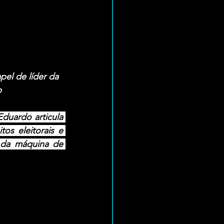
el de líder da 
p
duardo articula 
s eleitorais e 
da máquina de 