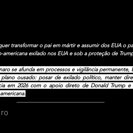
er transformar o pai em mártir e assumir dos EUA o pap
ino-americana exilado nos EUA e sob a proteção de Trum
naro se afunda em processos e vigilância permanente, E
ano ousado: posar de exilado político, manter direito
ncia em 2026 com o apoio direto de Donald Trump e 
-americana.
iro