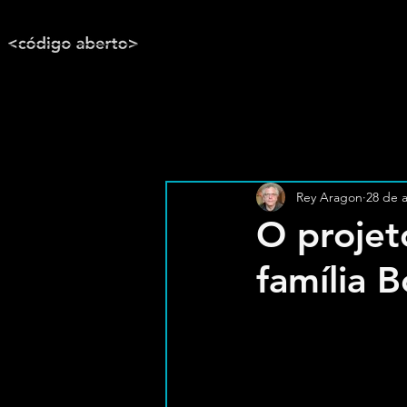
Rey Aragon
28 de 
O projet
família 