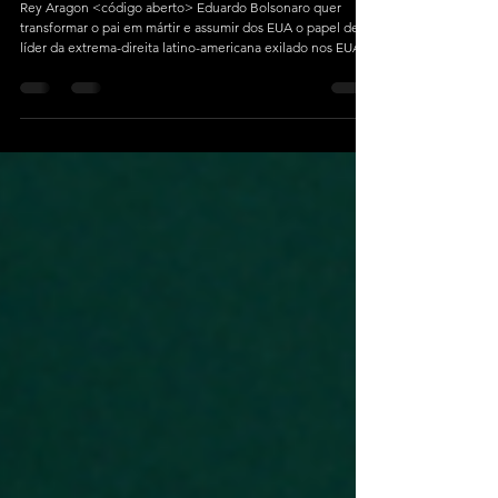
7 min de leitura
O projeto de poder e sobrevivência
da família Bolsonaro
Rey Aragon <código aberto> Eduardo Bolsonaro quer
transformar o pai em mártir e assumir dos EUA o papel de
líder da extrema-direita latino-americana exilado nos EUA e
sob a proteção de Trump