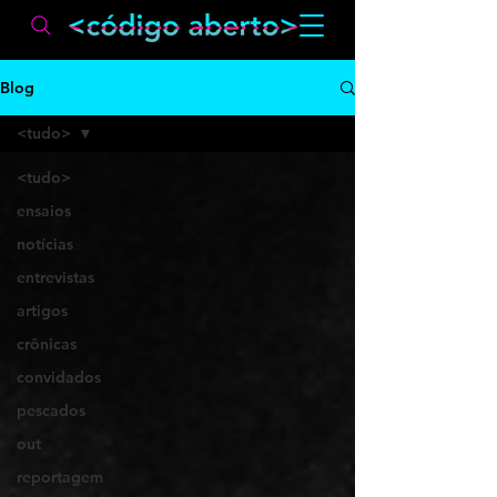
Blog
<tudo>
<tudo>
ensaios
notícias
entrevistas
artigos
crônicas
convidados
pescados
out
reportagem