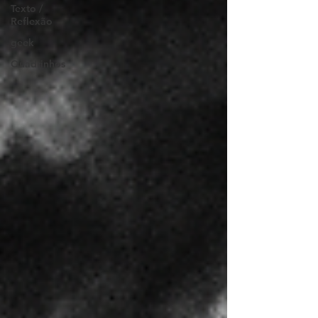
Texto /
Reflexão
geek
Quadrinhos