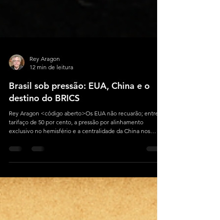
Rey Aragon
12 min de leitura
Brasil sob pressão: EUA, China e o
destino do BRICS
Rey Aragon <código aberto>Os EUA não recuarão; entre o
tarifaço de 50 por cento, a pressão por alinhamento
exclusivo no hemisfério e a centralidade da China nos
fluxos de comércio e investimento, o Brasil precisa
proteger soberania, reindustrialização e segurança
estratégica em 2025–2026