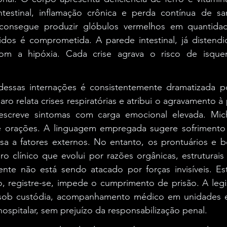
testinal, inflamação crônica e perda contínua de sa
onsegue produzir glóbulos vermelhos em quantidade 
dos é comprometida. A parede intestinal, já distendida
om a hipóxia. Cada crise agrava o risco de isquem
 dessas internações é consistentemente dramatizada 
naro relata crises respiratórias e atribui o agravamento à p
escreve sintomas com carga emocional elevada. Mich
 orações. A linguagem empregada sugere sofrimento r
usa a fatores externos. No entanto, os prontuários e b
clínico que evolui por razões orgânicas, estruturais e
nte não está sendo atacado por forças invisíveis. Est
, registre-se, impede o cumprimento de prisão. A legisl
sob custódia, acompanhamento médico em unidades es
hospitalar, sem prejuízo da responsabilização penal.