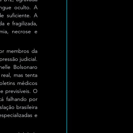
ngue oculto. A 
suficiente. A 
 e fragilizada, 
ia, necrose e 
por membros da 
ressão judicial. 
elle Bolsonaro 
eal, mas tenta 
oletins médicos 
 previsíveis. O 
á falhando por 
ação brasileira 
pecializadas e 