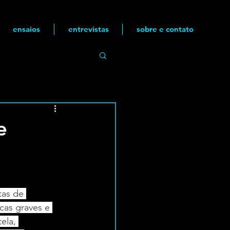
ensaios
entrevistas
sobre e contato
e
tas de 
cas graves e 
ela, 