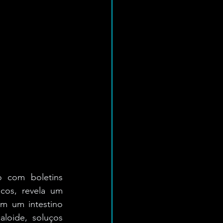
 com boletins 
icos, revela um 
m um intestino 
loide, soluços 