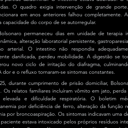
adas. O quadro exigia intervenção de grande porte.
ncionara em anos anteriores falhou completamente. A
a capacidade do corpo de se autorregular.
olsonaro permaneceu dias em unidade de terapia int
nâmica, alteração laboratorial persistente, gastroparesia
ão arterial. O intestino não respondia adequadame
nte danificada, perdeu mobilidade. A digestão se torn
erou novo ciclo de irritação do diafragma, culminand
 dor e o refluxo tornaram-se sintomas constantes.
, durante cumprimento de prisão domiciliar, Bolsonar
. Os relatos familiares incluíram vômito em jato, perda 
a elevada e dificuldade respiratória. O boletim mé
anemia por deficiência de ferro, alteração da função r
nia por broncoaspiração. Os sintomas indicavam uma 
 paciente estava intoxicado pelos próprios resíduos int