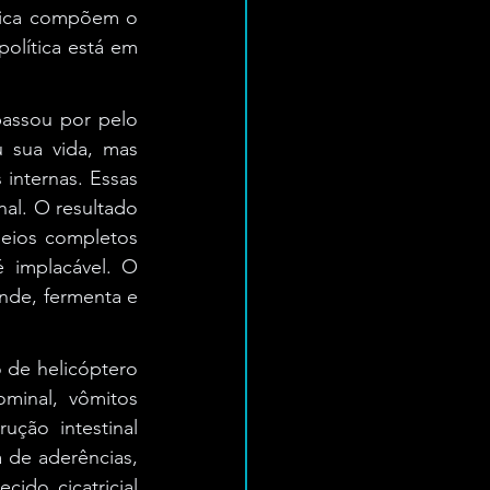
ânica compõem o 
olítica está em 
assou por pelo 
 sua vida, mas 
internas. Essas 
al. O resultado 
eios completos 
 implacável. O 
nde, fermenta e 
 de helicóptero 
minal, vômitos 
ção intestinal 
 de aderências, 
do cicatricial 