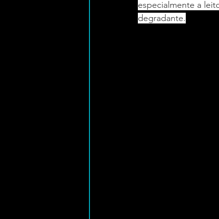
especialmente a leito
degradante.