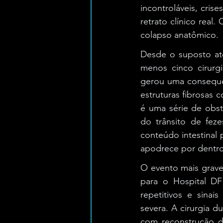
incontroláveis, cri
retrato clínico real
colapso anatômico.
Desde o suposto at
menos cinco cirurgi
gerou uma consequênc
estruturas fibrosas 
é uma série de obst
do trânsito de feze
conteúdo intestinal 
apodrece por dentro
O evento mais grave 
para o Hospital DF
repetitivos e sinai
severa. A cirurgia d
com reconstrução da