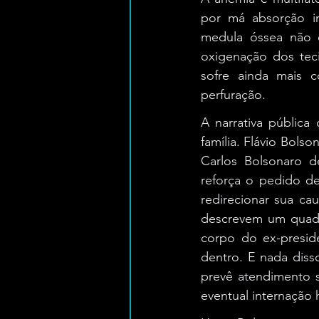
por má absorção in
medula óssea não c
oxigenação dos teci
sofre ainda mais c
perfuração.
A narrativa pública
família. Flávio Bolso
Carlos Bolsonaro d
reforça o pedido de
redirecionar sua ca
descrevem um quadro 
corpo do ex-preside
dentro. E nada disso
prevê atendimento 
eventual internação 