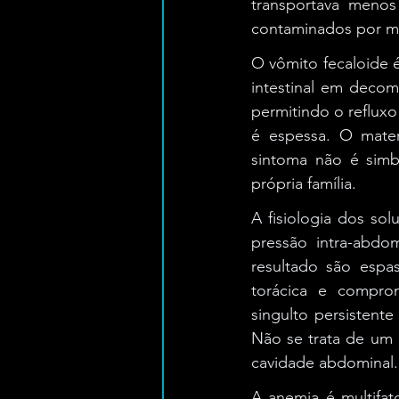
transportava menos
contaminados por mat
O vômito fecaloide é
intestinal em decom
permitindo o refluxo
é espessa. O materi
sintoma não é simbó
própria família.
A fisiologia dos sol
pressão intra-abdo
resultado são espa
torácica e compro
singulto persistent
Não se trata de um 
cavidade abdominal.
A anemia é multifato