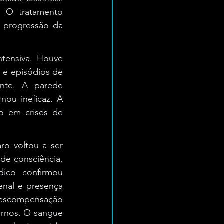
 O tratamento 
 progressão da 
ensiva. Houve 
 e episódios de 
nte. A parede 
ou ineficaz. A 
o em crises de 
o voltou a ser 
de consciência, 
dico confirmou 
enal e presença 
descompensação 
ernos. O sangue 