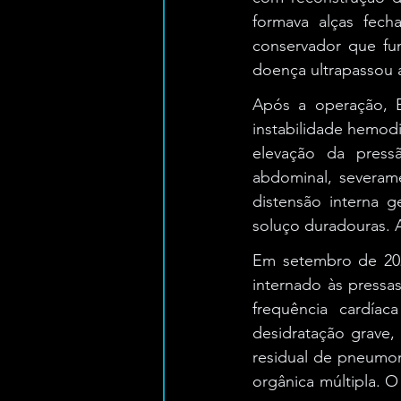
formava alças fech
conservador que fu
doença ultrapassou 
Após a operação, B
instabilidade hemodi
elevação da press
abdominal, severame
distensão interna g
soluço duradouras. A
Em setembro de 2025
internado às pressas
frequência cardíac
desidratação grave, 
residual de pneumo
orgânica múltipla. O