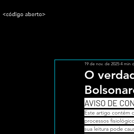
19 de nov. de 2025
4 min d
O verdad
Bolsonar
AVISO DE CO
Este artigo contém d
processos fisiológic
sua leitura pode cau