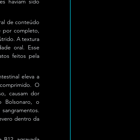
es haviam sido 
ral de conteúdo 
 por completo, 
rido. A textura 
ade oral. Esse 
os feitos pela 
estinal eleva a 
 comprimido. O 
so, causam dor 
 Bolsonaro, o 
 sangramentos. 
vero dentro da 
a B12, agravada 