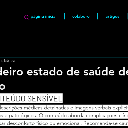
página inicial
colabore
artigos
e leitura
eiro estado de saúde d
o
NTEÚDO SENSÍVEL
escrições médicas detalhadas e imagens verbais explíci
os e patológicos. O conteúdo aborda complicações clíni
sar desconforto físico ou emocional. Recomenda-se caut