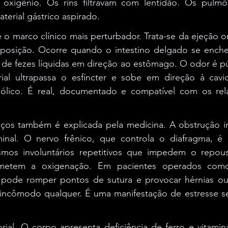
 oxigênio. Os rins filtravam com lentidão. Os pulmõ
erial gástrico aspirado.
 o marco clínico mais perturbador. Trata-se da ejeção o
posição. Ocorre quando o intestino delgado se enche
 de fezes líquidas em direção ao estômago. O odor é pút
al ultrapassa o esfíncter e sobe em direção à cavid
lico. É real, documentado e compatível com os relat
uços também é explicada pela medicina. A obstrução int
minal. O nervo frênico, que controla o diafragma, é
smos involuntários repetitivos que impedem o repou
metem a oxigenação. Em pacientes operados como
e pode romper pontos de sutura e provocar hérnias ou
incômodo qualquer. É uma manifestação de estresse se
rial. O corpo apresenta deficiência de ferro e vitamin