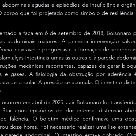
ses abdominais agudas e episódios de insuficiência org
. O corpo que foi projetado como símbolo de resiliência p
entado a faca em 6 de setembro de 2018, Bolsonaro p
as abdominais maiores. A primeira intervenção salvou
ia inevitável e progressiva: a formação de aderências 
colam alças intestinais umas às outras e à parede abdomin
ruções mecânicas recorrentes, capazes de gerar bloqu
s e gases. A fisiologia da obstrução por aderência é
para de circular. A pressão se acumula. O intestino diste
.
ocorreu em abril de 2025. Jair Bolsonaro foi transferido
 Star após episódios de dor intensa, distensão abdo
s de falência. O boletim médico confirmava uma obstru
urou doze horas. Foi necessário realizar uma lise extensa
 parede abdominal. O intestino estava dobrado. O teci