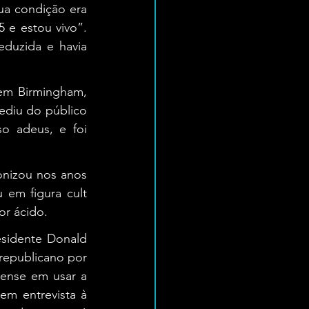
ua condição era 
e estou vivo”. 
duzida e havia 
em Birmingham, 
diu do público 
 adeus, e foi 
nizou nos anos 
em figura cult 
or ácido.
sidente Donald 
epublicano por 
ense em usar a 
música do Ozzy para sua campanha patética”, afirmou. O próprio cantor, em entrevista à 