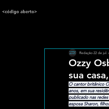
Redação
22 de jul.
Ozzy Os
sua casa
O cantor britânico O
anos, em sua residê
publicado nas redes 
esposa Sharon, filho