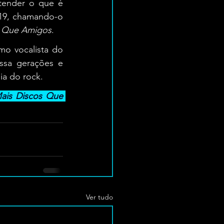
ntender o que é 
19, chamando-o 
s Que Amigos
.
o vocalista do 
ssa gerações e 
ia do rock.
ais Discos Que 
Ver tudo