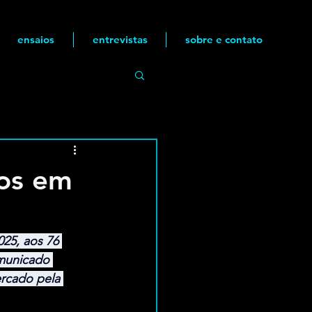
ensaios
entrevistas
sobre e contato
os em
025, aos 76 
omunicado 
ercado pela 