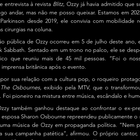
 entrevista à revista 
Blitz
, Ozzy já havia admitido que s
igo andar, mas não me posso queixar. Estamos em 2025 
arkinson desde 2019, ele convivia com mobilidade re
s cirurgias na coluna.
ão pública de Ozzy ocorreu em 5 de julho deste ano, 
ck Sabbath. Sentado em um trono no palco, ele se despe
co que reuniu mais de 45 mil pessoas. “Foi o nosso
à imprensa britânica após o evento.
r sua relação com a cultura pop, o roqueiro protago
 
The Osbournes
, exibido pela MTV, que o transformou 
 Foi pioneiro na mistura entre música, escândalo e hum
Ozzy também ganhou destaque ao confrontar o ex-pre
 esposa Sharon Osbourne repreendeu publicamente o r
 uma música de Ozzy em propaganda política. “Nem p