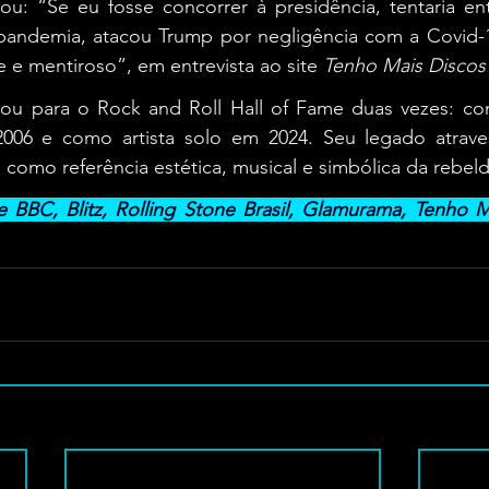
izou: “Se eu fosse concorrer à presidência, tentaria e
 pandemia, atacou Trump por negligência com a Covid-
 e mentiroso”, em entrevista ao site 
Tenho Mais Disco
u para o Rock and Roll Hall of Fame duas vezes: com
006 e como artista solo em 2024. Seu legado atrave
 como referência estética, musical e simbólica da rebeld
BBC, Blitz, Rolling Stone Brasil, Glamurama, Tenho M