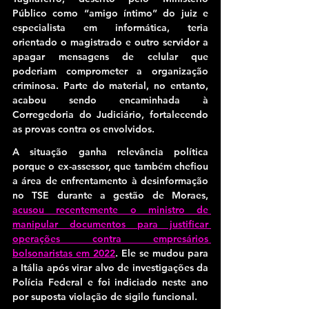
Público como “amigo íntimo” do juiz e 
especialista em informática, teria 
orientado o magistrado e outro servidor a 
apagar mensagens de celular que 
poderiam comprometer a organização 
criminosa. Parte do material, no entanto, 
acabou sendo encaminhada à 
Corregedoria do Judiciário, fortalecendo 
as provas contra os envolvidos.
A situação ganha relevância política 
porque o ex-assessor, que também chefiou 
a área de enfrentamento à desinformação 
no TSE durante a gestão de Moraes, 
acusou recentemente o ministro de 
manipular documentos para justificar 
operações contra empresários 
bolsonaristas em 2022
. Ele se mudou para 
a Itália após virar alvo de investigações da 
Polícia Federal e foi indiciado neste ano 
por suposta violação de sigilo funcional.