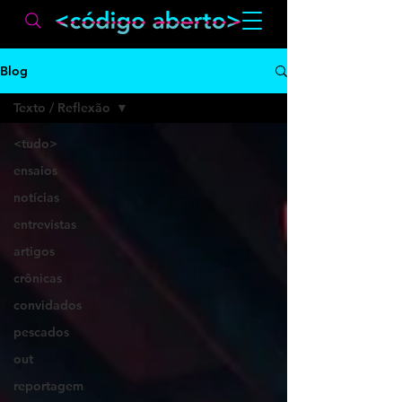
Blog
Texto / Reflexão
<tudo>
ensaios
notícias
entrevistas
artigos
crônicas
convidados
pescados
out
reportagem