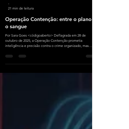
-
21 min de leitura
Operação Contenção: entre o plano e
o sangue
Por Sara Goes <códigoaberto> Deflagrada em 28 de
outubro de 2025, a Operação Contenção prometia
inteligência e precisão contra o crime organizado, mas
terminou como a ação mais letal da história do Rio: 135
mortos e um Estado manchado de sangue