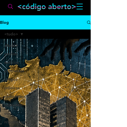
Blog
<tudo>
<tudo>
ensaios
notícias
entrevistas
artigos
crônicas
convidados
pescados
out
reportagem