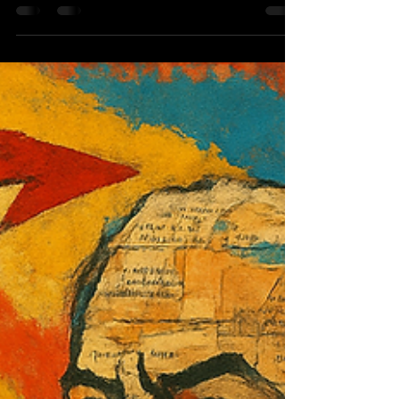
9 min de leitura
A batalha invisível de 2026: PF,
Congresso e o dinheiro que move a
guerra híbrida
Rey Aragon <código aberto>A crise que explode em
Brasília não nasce de disputas protocolares, mas da ofensiva
inédita em que PF, Ministério da Justiça e governo Lula
atacam o coração financeiro do crime organizado e
desorganizam as elites que dependem desse dinheiro para
influenciar o Estado em 2026.