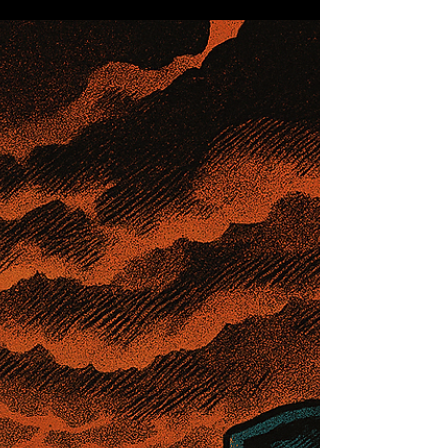
hegemonia global
Rey Aragon <código aberto> Em um cenário de ofensiva
imperial dos EUA, fraturas internas e colapso da ordem
internacional, narrativas sobre “ameaças não humanas”
funcionam como instrumentos de despolitização, controle
cognitivo e gestão do medo.