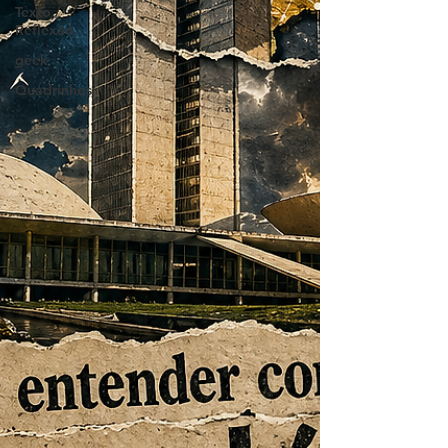
Texto /
Reflexão
geek
Quadrinhos