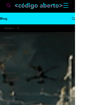
Blog
<tudo>
<tudo>
ensaios
notícias
entrevistas
artigos
crônicas
convidados
pescados
out
reportagem