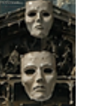
Texto /
Reflexão
geek
Quadrinhos