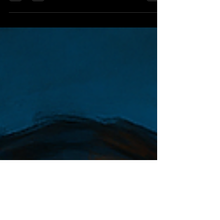
Rey Aragon <código aberto> Entre a crítica da técnica e a
economia política, uma lacuna decisiva emerge: na era dos
metaintermediários algorítmicos, a própria capacidade de
perceber, deliberar e decidir tornou-se terreno de disputa