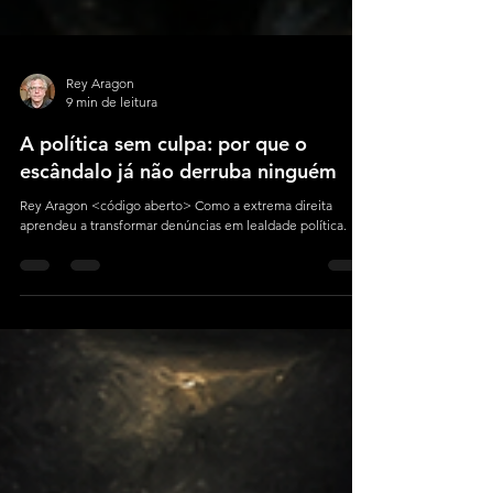
Rey Aragon
9 min de leitura
A política sem culpa: por que o
escândalo já não derruba ninguém
Rey Aragon <código aberto> Como a extrema direita
aprendeu a transformar denúncias em lealdade política.