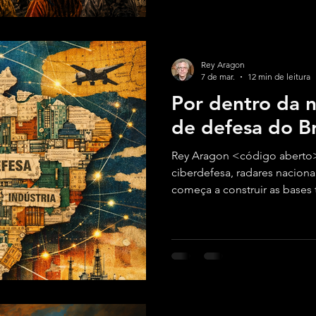
Rey Aragon
7 de mar.
12 min de leitura
Por dentro da n
de defesa do Br
Rey Aragon <código aberto
ciberdefesa, radares nacionais
começa a construir as bases
soberania em um mundo cada