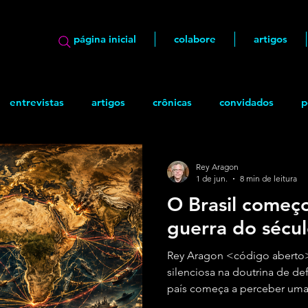
página inicial
colabore
artigos
entrevistas
artigos
crônicas
convidados
p
ão
geek
Quadrinhos
Rey Aragon
1 de jun.
8 min de leitura
O Brasil começ
guerra do sécu
Rey Aragon <código aberto
silenciosa na doutrina de de
país começa a perceber uma 
soberania do século XXI ser