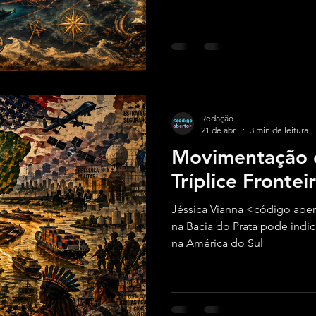
fronteiras e mais pela capac
fluxos, energia, dados e circ
Redação
21 de abr.
3 min de leitura
Movimentação 
Tríplice Frontei
Jéssica Vianna <código aber
na Bacia do Prata pode indic
na América do Sul