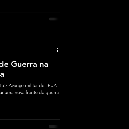
idade de proteger rotas,
ulação.
de Guerra na
ra
to> Avanço militar dos EUA
ar uma nova frente de guerra