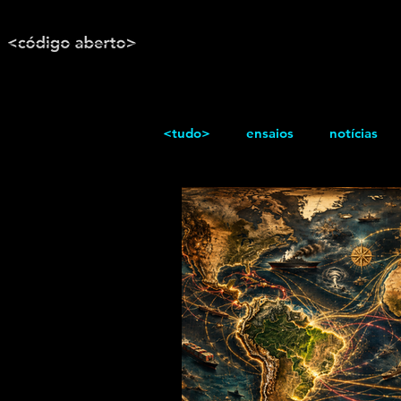
<tudo>
ensaios
notícias
reportagem
Texto / Reflex