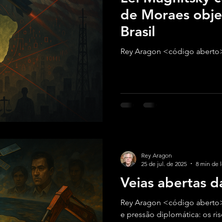
de Moraes objet
Brasil
Rey Aragon <código aberto>
Rey Aragon
25 de jul. de 2025
8 min de l
Veias abertas d
Rey Aragon <código aberto>
e pressão diplomática: os ris