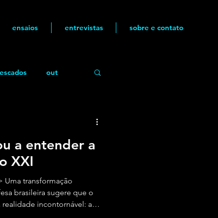
ensaios
entrevistas
sobre e contato
escados
out
ou a entender a
lo XXI
> Uma transformação
fesa brasileira sugere que o
realidade incontornável: a
á decidida menos pelas