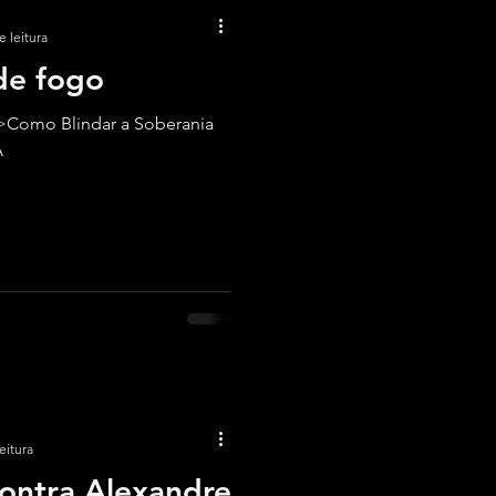
e leitura
 de fogo
>Como Blindar a Soberania
A
eitura
contra Alexandre