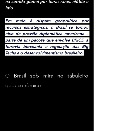
na corrida global por terras raras, nióbio e 
lítio.
Em meio à disputa geopolítica por 
recursos estratégicos, o Brasil se tornou 
alvo de pressão diplomática americana – 
parte de um pacote que envolve BRICS, a 
ferrovia bioceania e regulação das Big 
Techs e o desenvolvimentismo brasileiro.
O Brasil sob mira no tabuleiro 
geoeconômico