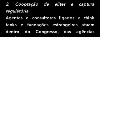
2. Cooptação de elites e captura 
regulatória
Agentes e consultores ligados a think 
tanks e fundações estrangeiras atuam 
dentro do Congresso, das agências 
reguladoras e do mercado financeiro para 
impedir ou esvaziar qualquer iniciativa de 
nacionalização, agregação de valor ou 
controle soberano sobre os dados 
geológicos. A pressão pela 
“desburocratização do setor” é, muitas 
vezes, um eufemismo para desregulação 
pró-mercado estrangeiro.
3. Espionagem e guerra híbrida
Informações do próprio Exército e do GSI 
(Gabinete de Segurança Institucional) 
indicam que há aumento no volume de 
ações de inteligência e espionagem 
industrial envolvendo áreas de prospecção 