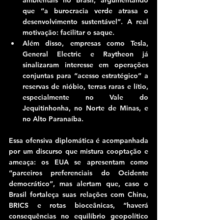
que “a burocracia verde atrasa o 
desenvolvimento sustentável”. A real 
motivação: facilitar o saque.
Além disso, empresas como Tesla, 
General Electric e Raytheon já 
sinalizaram interesse em operações 
conjuntas para “acesso estratégico” a 
reservas de nióbio, terras raras e lítio, 
especialmente no Vale do 
Jequitinhonha, no Norte de Minas, e 
no Alto Paranaíba.
Essa ofensiva diplomática é acompanhada 
por um discurso que mistura cooptação e 
ameaça: os EUA se apresentam como 
“parceiros preferenciais do Ocidente 
democrático”, mas alertam que, caso o 
Brasil fortaleça suas relações com China, 
BRICS e rotas bioceânicas, “haverá 
consequências no equilíbrio geopolítico 