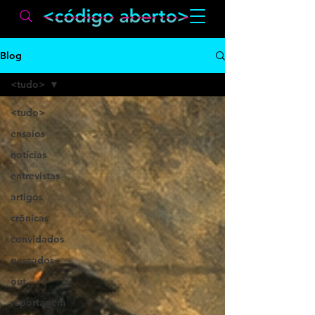
Blog
<tudo>
<tudo>
ensaios
notícias
entrevistas
artigos
crônicas
convidados
pescados
out
reportagem