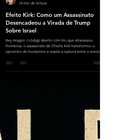
Rey Aragon
14 min de leitura
Efeito Kirk: Como um Assassinato
Desencadeou a Virada de Trump
Sobre Israel
Rey Aragon <código aberto>Um tiro que atravessou
fronteiras: o assassinato de Charlie Kirk transformou o
epicentro do trumpismo e expôs a ruptura entre o sionismo
político e a ala “America First” — forçando Donald Trump a
escolher entre o lobby israelense e sua base radical.