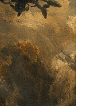
Texto /
Reflexão
geek
Quadrinhos