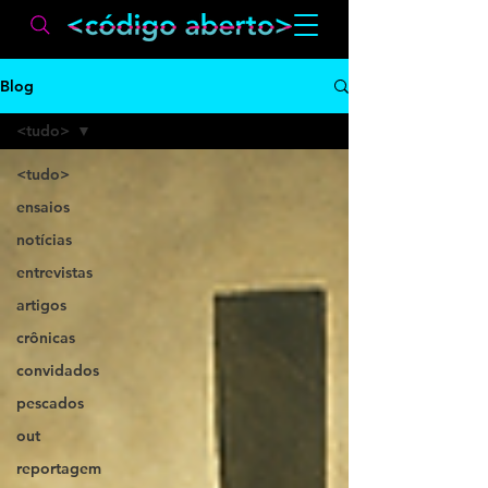
Blog
<tudo>
<tudo>
ensaios
notícias
entrevistas
artigos
crônicas
convidados
pescados
out
reportagem