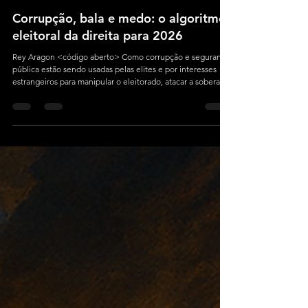
Rey Aragon
15 min de leitura
Corrupção, bala e medo: o algoritmo
eleitoral da direita para 2026
Rey Aragon <código aberto> Como corrupção e segurança
pública estão sendo usadas pelas elites e por interesses
estrangeiros para manipular o eleitorado, atacar a soberania
brasileira e preparar o terreno para um golpe híbrido nas
eleições de 2026.