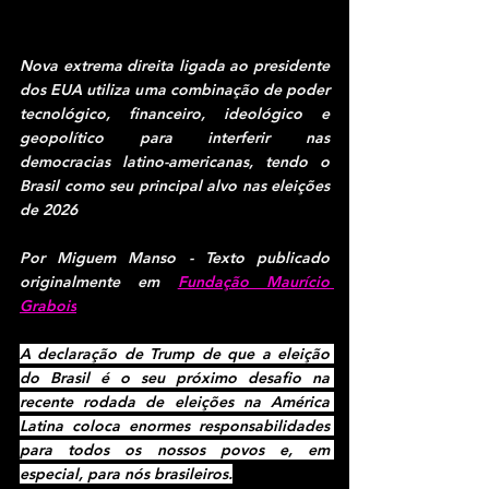
Nova extrema direita ligada ao presidente 
dos EUA utiliza uma combinação de poder 
tecnológico, financeiro, ideológico e 
geopolítico para interferir nas 
democracias latino-americanas, tendo o 
Brasil como seu principal alvo nas eleições 
de 2026
Por Miguem Manso - Texto publicado 
originalmente em 
Fundação Maurício 
Grabois
A declaração de Trump de que a eleição 
do Brasil é o seu próximo desafio na 
recente rodada de eleições na América 
Latina coloca enormes responsabilidades 
para todos os nossos povos e, em 
especial, para nós brasileiros.