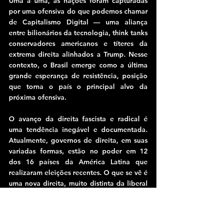
Uma a uma, as nações foram capturadas 
por uma ofensiva do que podemos chamar 
de Capitalismo Digital — uma aliança 
entre bilionários da tecnologia, think tanks 
conservadores americanos e títeres da 
extrema direita alinhados a Trump. Nesse 
contexto, o Brasil emerge como a última 
grande esperança de resistência, posição 
que torna o país o principal alvo da 
próxima ofensiva.
O avanço da direita fascista e radical é 
uma tendência inegável e documentada. 
Atualmente, governos de direita, em suas 
variadas formas, estão no poder em 12 
dos 16 países da América Latina que 
realizaram eleições recentes. O que se vê é 
uma nova direita, muito distinta da liberal 
dos anos 2000.
Um novo perfil: