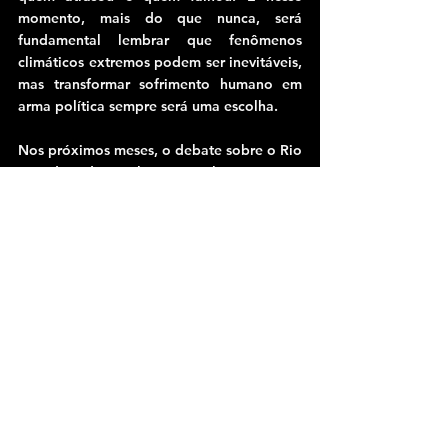
momento, mais do que nunca, será 
fundamental lembrar que fenômenos 
climáticos extremos podem ser inevitáveis, 
mas transformar sofrimento humano em 
arma política sempre será uma escolha.
Nos próximos meses, o debate sobre o Rio 
Grande do Sul provavelmente será 
atravessado por mapas meteorológicos, 
índices de chuva, anúncios de obras e 
discursos tentando demonstrar eficiência 
ou apontar culpados. Mas existe algo mais 
profundo acontecendo sob a superfície 
dessa disputa. A emergência climática 
começou a alterar não apenas o território 
físico, mas também a estabilidade 
psicológica das sociedades 
contemporâneas. O medo constante da 
próxima enchente, da próxima evacuação 
ou da próxima cidade submersa produz 