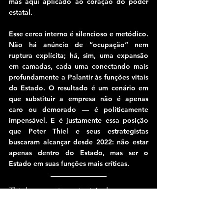
mas aqui aplicado ao coração do poder 
estatal.
Esse cerco interno é silencioso e metódico. 
Não há anúncio de “ocupação” nem 
ruptura explícita; há, sim, uma expansão 
em camadas, cada uma conectando mais 
profundamente a Palantir às funções vitais 
do Estado. O resultado é um cenário em 
que substituir a empresa não é apenas 
caro ou demorado — é politicamente 
impensável. E é justamente essa posição 
que Peter Thiel e seus estrategistas 
buscaram alcançar desde 2022: não estar 
apenas dentro do Estado, mas ser o 
Estado em suas funções mais críticas.
Thiel, o arquiteto invisível