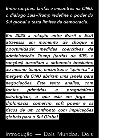
Entre sanções, tarifas e encontros na ONU, 
o diálogo Lula–Trump redefine o poder do 
Sul global e testa limites da democracia.
Em 2025 a relação entre Brasil e EUA 
atravessa um momento de choque e 
oportunidade: medidas coercitivas da 
administração Trump (tarifas de 50% e 
sanções) desafiam a soberania brasileira; 
ao mesmo tempo, encontros e “química” à 
margem da ONU abriram uma janela para 
negociações. Este texto analisa, com 
fontes primárias e prognósticos 
estratégicos, o que está em jogo — 
diplomacia, comércio, soft power e os 
riscos de um confronto com implicações 
globais para o Sul Global.
Introdução — Dois Mundos, Dois 