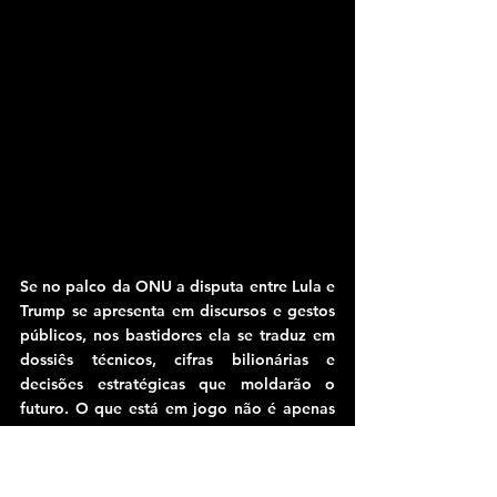
Se no palco da ONU a disputa entre Lula e 
Trump se apresenta em discursos e gestos 
públicos, nos bastidores ela se traduz em 
dossiês técnicos, cifras bilionárias e 
decisões estratégicas que moldarão o 
futuro. O que está em jogo não é apenas 
tarifa ou sanção: são os nervos centrais da 
soberania do século XXI — big techs, 
minerais críticos, data centers e o controle 