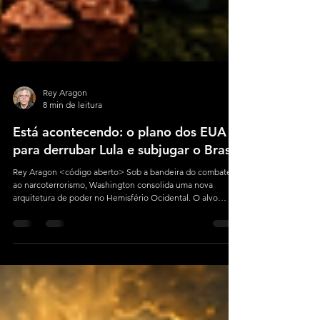
Rey Aragon
8 min de leitura
Está acontecendo: o plano dos EUA
para derrubar Lula e subjugar o Brasil
Rey Aragon <código aberto> Sob a bandeira do combate
ao narcoterrorismo, Washington consolida uma nova
arquitetura de poder no Hemisfério Ocidental. O alvo
imediato não é apenas um governo, mas a capacidade do
Estado brasileiro de decidir autonomamente seus próprios
rumos.