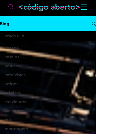
Blog
<tudo>
<tudo>
ensaios
notícias
entrevistas
artigos
crônicas
convidados
pescados
out
reportagem