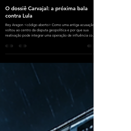
Rey Aragon
8 min de leitura
O dossiê Carvajal: a próxima bala
contra Lula
Rey Aragon <código aberto> Como uma antiga acusação
voltou ao centro da disputa geopolítica e por que sua
reativação pode integrar uma operação de influência com
potencial para tensionar as eleições de 2026 e atingir a
soberania brasileira.