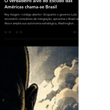
Rey Aragon
18 min de leitura
O verdadeiro alvo do Escudo das
Américas chama-se Brasil
Rey Aragon <código aberto> Enquanto o governo Lula
reconstrói corredores de integração, aproxima o Brasil da
Ásia e amplia sua autonomia estratégica, Washington
reorganiza uma arquitetura de segurança sobre as mesmas
rotas pelas quais o país pretende transformar sua geografia
em poder nacional.