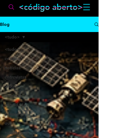
Blog
<tudo>
<tudo>
ensaios
notícias
entrevistas
artigos
crônicas
convidados
pescados
out
reportagem