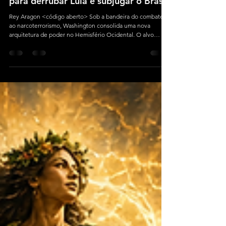
Está acontecendo: o plano dos EUA
para derrubar Lula e subjugar o Brasil
Rey Aragon <código aberto> Sob a bandeira do combate
ao narcoterrorismo, Washington consolida uma nova
arquitetura de poder no Hemisfério Ocidental. O alvo
imediato não é apenas um governo, mas a capacidade do
Estado brasileiro de decidir autonomamente seus próprios
rumos.