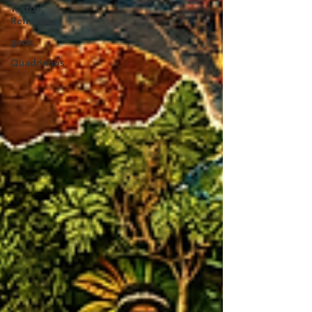
Texto /
Reflexão
geek
Quadrinhos