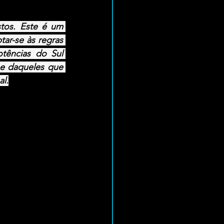
tos. Este é um 
ar-se às regras 
tências do Sul 
se daqueles que 
al.