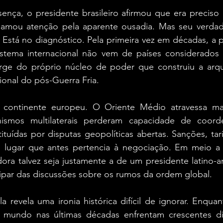
esença, o presidente brasileiro afirmou que era preciso
hamou atenção pela aparente ousadia. Mas seu verdadei
. Está no diagnóstico. Pela primeira vez em décadas, a p
istema internacional não vem de países considerados re
erge do próprio núcleo de poder que construiu a arquit
ional do pós-Guerra Fria.
 continente europeu. O Oriente Médio atravessa mai
anismos multilaterais perderam capacidade de coord
ituídas por disputas geopolíticas abertas. Sanções, tari
 lugar que antes pertencia à negociação. Em meio a e
ora talvez seja justamente a de um presidente latino-a
ipar das discussões sobre os rumos da ordem global.
la revela uma ironia histórica difícil de ignorar. Enquan
undo nas últimas décadas enfrentam crescentes difi