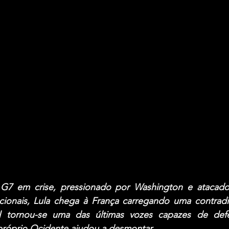
7 em crise, pressionado por Washington e atacado p
ionais, Lula chega à França carregando uma contradiçã
al tornou-se uma das últimas vozes capazes de def
 próprio Ocidente ajudou a desmontar.