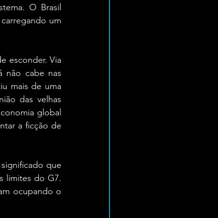
tema. O Brasil 
 carregando um 
de esconder. Via 
 não cabe nas 
tiu mais de uma 
ião das velhas 
economia global 
tar a ficção de 
significado que 
limites do G7. 
uam ocupando o 