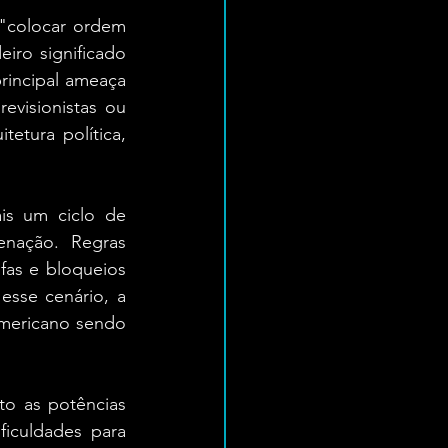
 "colocar ordem 
ro significado 
rincipal ameaça 
visionistas ou 
etura política, 
s um ciclo de 
enação. Regras 
fas e bloqueios 
sse cenário, a 
mericano sendo 
to as potências 
culdades para 