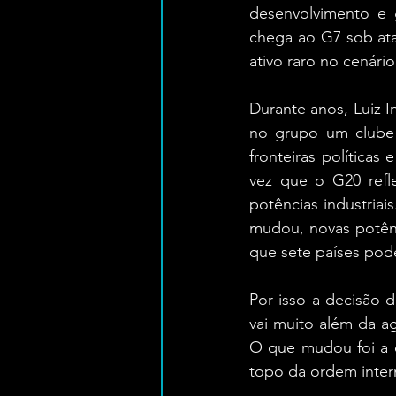
desenvolvimento e g
chega ao G7 sob ata
ativo raro no cenári
Durante anos, Luiz In
no grupo um clube
fronteiras política
vez que o G20 refl
potências industriai
mudou, novas potênc
que sete países pod
Por isso a decisão 
vai muito além da a
O que mudou foi a 
topo da ordem inter