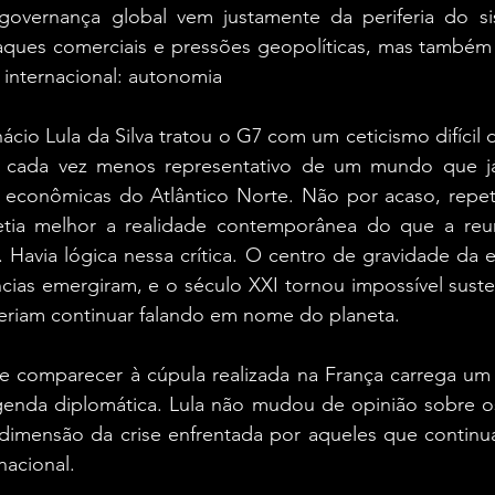
overnança global vem justamente da periferia do sis
ques comerciais e pressões geopolíticas, mas também
o internacional: autonomia
ácio Lula da Silva tratou o G7 com um ceticismo difícil 
 cada vez menos representativo de um mundo que já
s e econômicas do Atlântico Norte. Não por acaso, repe
etia melhor a realidade contemporânea do que a reun
s. Havia lógica nessa crítica. O centro de gravidade da 
ias emergiram, e o século XXI tornou impossível susten
eriam continuar falando em nome do planeta.
de comparecer à cúpula realizada na França carrega um 
genda diplomática. Lula não mudou de opinião sobre os 
dimensão da crise enfrentada por aqueles que contin
nacional.