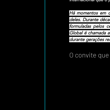
Há momentos em que
deles. Durante décad
formuladas pelos c
Global é chamada a p
durante gerações rei
O convite que 