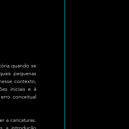
ória quando se 
quais pequenas 
nesse contexto, 
s iniciais e à 
rro conceitual 
 a caricaturas. 
s a introdução 