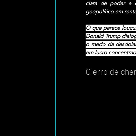
clara de poder e di
geopolítico em renta
O que parece loucura
Donald Trump dialog
o medo da desdolari
em lucro concentra
O erro de cha