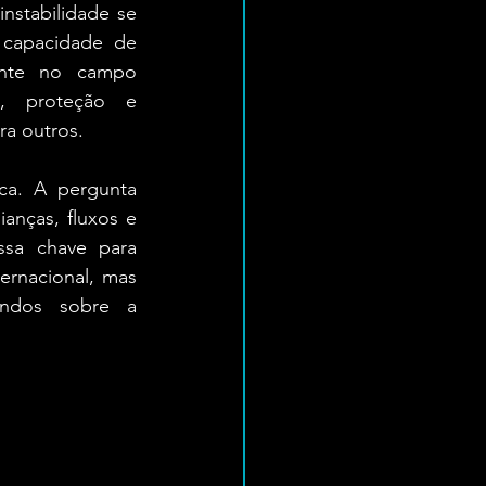
nstabilidade se 
capacidade de 
ente no campo 
, proteção e 
ra outros.
ca. A pergunta 
nças, fluxos e 
sa chave para 
rnacional, mas 
ndos sobre a 