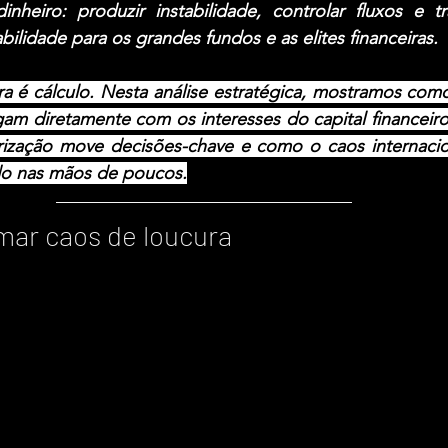
nheiro: produzir instabilidade, controlar fluxos e tra
bilidade para os grandes fundos e as elites financeiras.
 é cálculo. Nesta análise estratégica, mostramos como 
am diretamente com os interesses do capital financeiro
zação move decisões-chave e como o caos internacion
do nas mãos de poucos.
mar caos de loucura