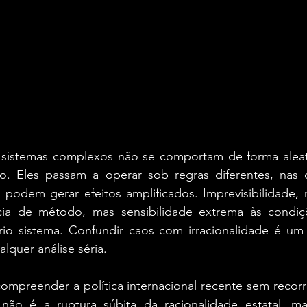
 sistemas complexos não se comportam de forma aleat
io. Eles passam a operar sob regras diferentes, nas 
s podem gerar efeitos amplificados. Imprevisibilidade, 
cia de método, mas sensibilidade extrema às condiçõe
rio sistema. Confundir caos com irracionalidade é um e
quer análise séria.
ompreender a política internacional recente sem recorrer
ão é a ruptura súbita da racionalidade estatal, ma