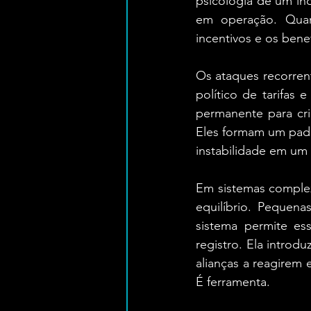
psicologia de um ind
em operação. Quan
incentivos e os benef
Os ataques recorrent
político de tarifas
permanente para cri
Eles formam um padr
instabilidade em um 
Em sistemas complexo
equilíbrio. Pequena
sistema permite es
registro. Ela introd
alianças a reagirem 
É ferramenta.