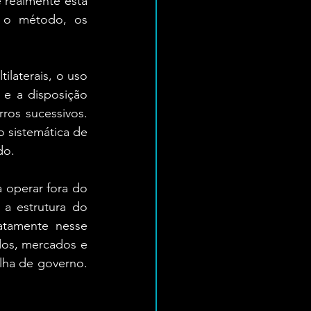
 realmente está 
o método, os 
laterais, o uso 
 e a disposição 
ros sucessivos. 
sistemática de 
do.
 operar fora do 
a estrutura do 
atamente nesse 
dos, mercados e 
lha de governo. 