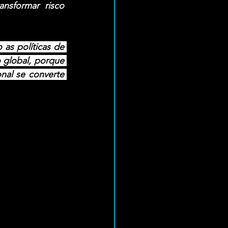
nsformar risco 
as políticas de 
 global, porque 
al se converte 