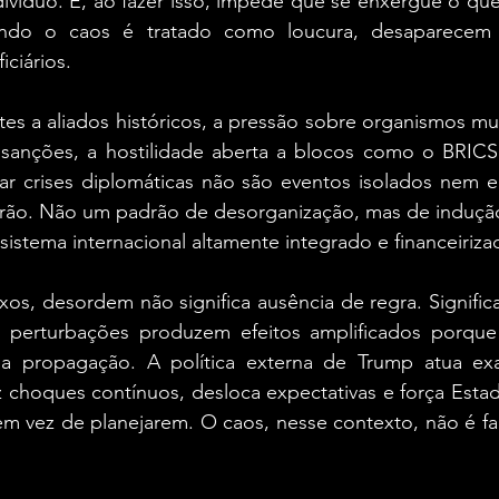
ivíduo. E, ao fazer isso, impede que se enxergue o que
do o caos é tratado como loucura, desaparecem 
iciários.
es a aliados históricos, a pressão sobre organismos multi
 e sanções, a hostilidade aberta a blocos como o BRICS
ar crises diplomáticas não são eventos isolados nem er
ão. Não um padrão de desorganização, mas de indução 
sistema internacional altamente integrado e financeiriza
s, desordem não significa ausência de regra. Significa
s perturbações produzem efeitos amplificados porque 
sa propagação. A política externa de Trump atua ex
uz choques contínuos, desloca expectativas e força Esta
em vez de planejarem. O caos, nesse contexto, não é fa