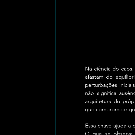
Na ciência do caos,
afastam do equilíbr
perturbações iniciai
não significa ausên
arquitetura do próp
que compromete qual
Essa chave ajuda a c
O que se observa n