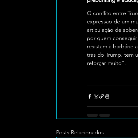
prebunking
 e 
educaç
O conflito entre Tru
expressão de um mu
articulação de sober
por quem conseguir c
resistam à barbárie
trás do Trump, tem u
reforçar muito”.
Posts Relacionados