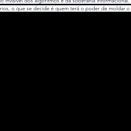
rio invisível dos algoritmos e da soberania informacional. 
nários, o que se decide é quem terá o poder de moldar 