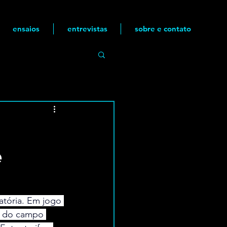
ensaios
entrevistas
sobre e contato
e
atória. Em jogo 
a do campo 