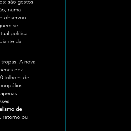
os: são gestos 
ão, numa 
mo observou 
 quem se 
ual política 
diante da 
 tropas. A nova 
penas dez 
 trilhões de 
onopólios 
 apenas 
sses 
alismo de 
, retorno ou 