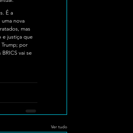
al​​​.
s. É a 
 uma nova 
tratados, mas 
e justiça que 
 Trump; por 
s BRICS vai se 
Ver tudo