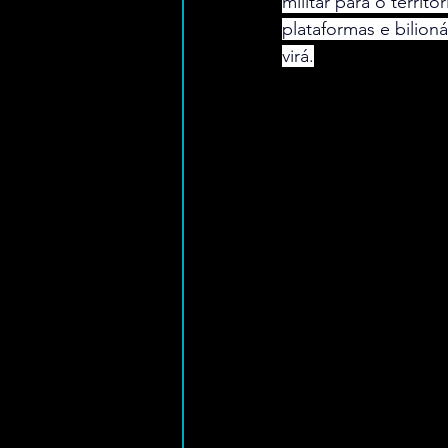
militar para o territó
plataformas e bilio
virá.