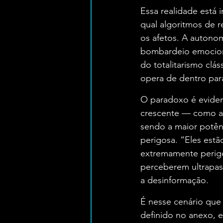
Essa realidade está 
qual algoritmos de
os afetos. A autonom
bombardeio emocion
do totalitarismo clá
opera de dentro par
O paradoxo é eviden
crescente — como a
sendo a maior potênc
perigosa. “Eles estã
extremamente perigo
perceberem ultrapas
a desinformação.
É nesse cenário que 
definido no anexo, e