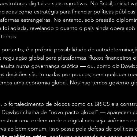
estruturas digitais e suas narrativas. No Brasil, iniciativa
iadas como estratégia para financiar políticas públicas 
aformas estrangeiras. No entanto, sob pressão diplomát
 foi adiada, revelando o quanto o país ainda opera sob 
ternos.
portanto, é a própria possibilidade de autodeterminaçã
e regulação global para plataformas, fluxos financeiros e
ial resulta numa governança caótica — ou, como diz Dowb
 as decisões são tomadas por poucos, sem qualquer me
temos uma economia global. Nós não temos governo glo
o, o fortalecimento de blocos como os BRICS e a constr
ue Dowbor chama de “novo pacto global” — aparecem 
 construir uma ordem onde o digital não seja sinônimo d
rva ao bem comum. Isso passa pela defesa de políticas 