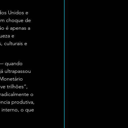
dos Unidos e 
 um choque de 
ão é apenas a 
ueza e 
 culturais e 
 — quando 
á ultrapassou 
Monetário 
ve trilhões”, 
 radicalmente o 
cia produtiva, 
interno, o que 