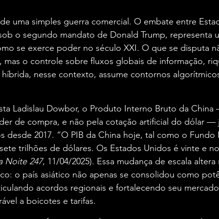
de uma simples guerra comercial. O embate entre Esta
o sob o segundo mandato de Donald Trump, representa
mo se exerce poder no século XXI. O que se disputa n
 mas o controle sobre fluxos globais de informação, riq
híbrida, nesse contexto, assume contornos algorítmicos,
a Ladislau Dowbor, o Produto Interno Bruto da China
er de compra, e não pela cotação artificial do dólar — j
s desde 2017. “O PIB da China hoje, tal como o Fundo 
 sete trilhões de dólares. Os Estados Unidos é vinte e no
a Noite 247
, 11/04/2025). Essa mudança de escala altera
o: o país asiático não apenas se consolidou como potên
culando acordos regionais e fortalecendo seu mercado 
vel a boicotes e tarifas.