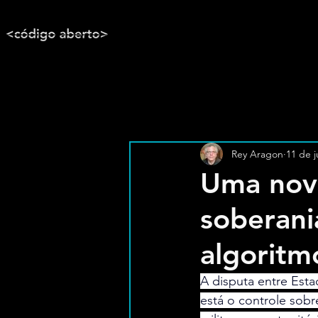
Rey Aragon
11 de j
Uma nov
soberania
algoritm
A disputa entre Esta
está o controle sobr