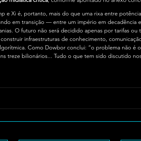
ão midiática crítica
, conforme apontado no anexo conceitu
mp e Xi é, portanto, mais do que uma rixa entre potência
ndo em transição — entre um império em decadência e
anias. O futuro não será decidido apenas por tarifas ou 
onstruir infraestruturas de conhecimento, comunicação 
 algorítmica. Como Dowbor conclui: “o problema não é o
ns treze bilionários... Tudo o que tem sido discutido no