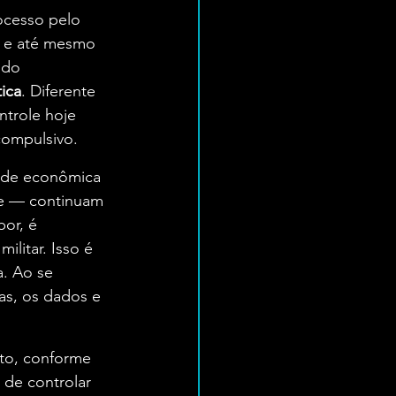
ocesso pelo 
 e até mesmo 
 do 
tica
. Diferente 
ntrole hoje 
ompulsivo​.
ade econômica 
e — continuam 
or, é 
litar. Isso é 
. Ao se 
as, os dados e 
to, conforme 
 de controlar 