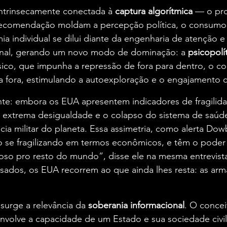
intrinsecamente conectada à 
captura algorítmica
 — o pr
 recomendação moldam a percepção política, o consumo
ia individual se dilui diante da engenharia de atenção e
al, gerando um novo modo de dominação: a 
psicopolí
ssico, que impunha a repressão de fora para dentro, o co
a fora, estimulando a autoexploração e o engajamento c
te: embora os EUA apresentem indicadores de fragilid
 extrema desigualdade e o colapso do sistema de saúd
ia militar do planeta. Essa assimetria, como alerta Dowb
o se fragilizando em termos econômicos, e têm o poder mi
so pro resto do mundo”, disse ele na mesma entrevista
sados, os EUA recorrem ao que ainda lhes resta: as arm
surge a relevância da 
soberania informacional
. O concei
nvolve a capacidade de um Estado e sua sociedade civil