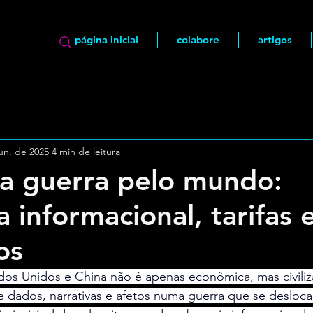
página inicial
colabore
artigos
un. de 2025
4 min de leitura
a guerra pelo mundo:
 informacional, tarifas 
os
dos Unidos e China não é apenas econômica, mas civiliz
e dados, narrativas e afetos numa guerra que se desloc