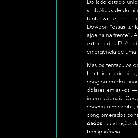
Do lado estado-unid
simbólicos de domi
tentativa de reence
Dowbor, “essas tarif
ajoelha na frente”. 
externa dos EUA: a b
emergência de uma n
Mas os tentáculos do
fronteira da domina
conglomerados financ
dólares em ativos —
informacionais: Goog
concentram capital,
conglomerados const
dados
: a extração 
transparência​.