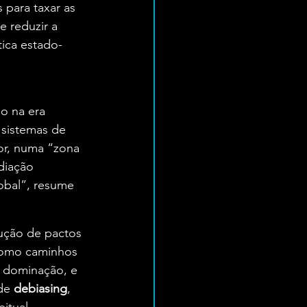
s para taxar as 
e reduzir a 
ica estado-
o na era 
 sistemas de 
or, numa “zona 
diação 
bal”, resume 
ução de pactos 
como caminhos 
e dominação, e 
de 
debiasing
, 