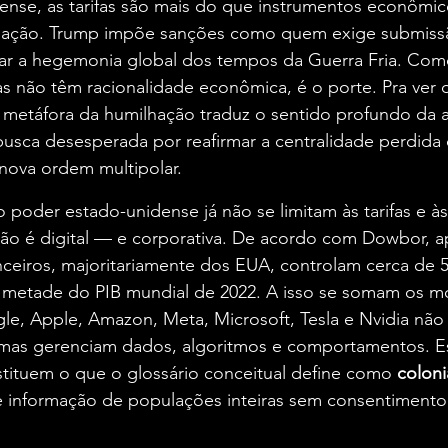
ense, as tarifas são mais do que instrumentos econômic
nação. Trump impõe sanções como quem exige submiss
nar a hegemonia global dos tempos da Guerra Fria. Co
as não têm racionalidade econômica, é o porte. Pra ver
A metáfora da humilhação traduz o sentido profundo da at
usca desesperada por reafirmar a centralidade perdida 
ova ordem multipolar.
 poder estado-unidense já não se limitam às tarifas e às
ção é digital — e corporativa. De acordo com Dowbor, a
eiros, majoritariamente dos EUA, controlam cerca de 50
 metade do PIB mundial de 2022. A isso se somam os m
le, Apple, Amazon, Meta, Microsoft, Tesla e Nvidia não
 mas gerenciam dados, algoritmos e comportamentos. E
ituem o que o glossário conceitual define como 
coloni
de informação de populações inteiras sem consentimento