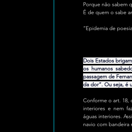
Porque não sabem q
É de quem o sabe a
“Epidemia de poesia”,
Dois Estados brigam 
os humanos sabedor
passagem de Fernand
da dor”. Ou seja, é
Conforme o art. 18, 
interiores e nem fa
águas interiores. As
navio com bandeira 