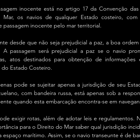
assagem inocente está no artigo 17 da Convenção das
 Mar, os navios de qualquer Estado costeiro, com o
 passagem inocente pelo mar territorial.
te desde que não seja prejudicial a paz, a boa ordem 
. A passagem será prejudicial a paz se o navio pro
s, atos destinados para obtenção de informações e
 do Estado Costeiro.
penas pode se sujeitar apenas a jurisdição de seu Esta
zuelano, com bandeira russa, está apenas sob a respons
lmente quando esta embarcação encontra-se em navegan
de exigir rotas, além de adotar leis e regulamentos. N
tância para o Direito do Mar saber qual jurisdição inc
espaço marítimo. Assim, se o navio transeunte é de ban