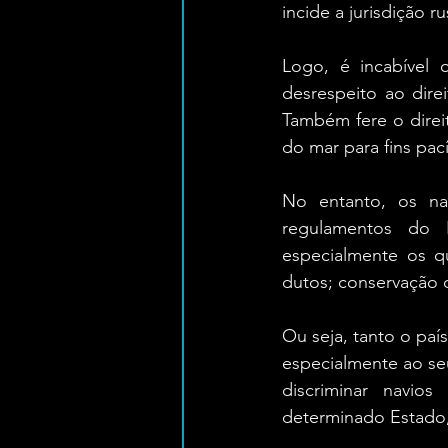
incide a jurisdição 
Logo, é incabível
desrespeito ao dire
Também fere o direit
do mar para fins pac
No entanto, os na
regulamentos do E
especialmente os qu
dutos; conservação d
Ou seja, tanto o paí
especialmente ao se
discriminar navio
determinado Estado,