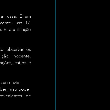
a russa. É um 
nte – art. 17. 
E, a utilização 
o observar os 
ção inocente, 
ações, cabos e 
s ao navio,
Também não pode
ovenientes de 