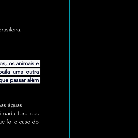
rasileira.
s, os animais e 
aila uma outra 
ue passar além 
nas águas
tuada fora das 
e foi o caso do 