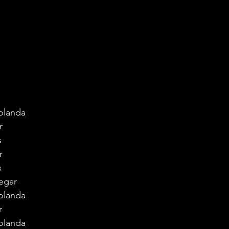
olanda
r
s
r
s
egar
olanda
r
olanda