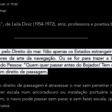
ue o mar
mar.
 de Leila Diniz (1954-1972), atriz, professora e poetisa b
pelo Direito do mar. Não apenas os Estados estrangeiro
es da arte da navegação. Ou se for para trazer a b
o Pessoa: “Quem quer passar antes do Bojador/ Tem q
 um direito de passagem.
o direito de passagem é atravessar o mar sem penetrar 
zer escala num ancoradouro ou instalação portuária si
sim, o navio pode passar sem parar e sem fazer escala, qu
russa.