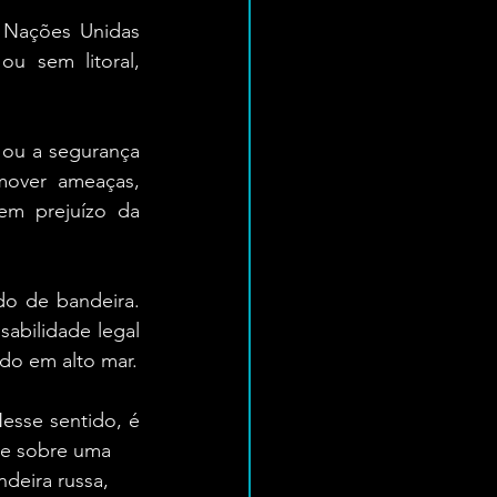
 Nações Unidas 
u sem litoral, 
ou a segurança 
mover ameaças, 
m prejuízo da 
do de bandeira. 
abilidade legal 
do em alto mar.
esse sentido, é 
ide sobre uma
deira russa,