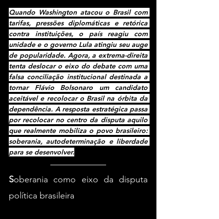
Quando Washington atacou o Brasil com 
tarifas, pressões diplomáticas e retórica 
contra instituições, o país reagiu com 
unidade e o governo Lula atingiu seu auge 
de popularidade. Agora, a extrema-direita 
tenta deslocar o eixo do debate com uma 
falsa conciliação institucional destinada a 
tornar Flávio Bolsonaro um candidato 
aceitável e recolocar o Brasil na órbita da 
dependência. A resposta estratégica passa 
por recolocar no centro da disputa aquilo 
que realmente mobiliza o povo brasileiro: 
soberania, autodeterminação e liberdade 
para se desenvolver.
S
oberania como eixo da disputa 
política brasileira