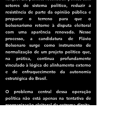
setores do sistema político, reduzir a 
resistência de parte da opinião pública e 
preparar o terreno para que o 
bolsonarismo retorne à disputa eleitoral 
com uma aparência renovada. Nesse 
processo, a candidatura de Flávio 
Bolsonaro surge como instrumento de 
normalização de um projeto político que, 
na prática, continua profundamente 
vinculado à lógica de alinhamento externo 
e de enfraquecimento da autonomia 
estratégica do Brasil.
O problema central dessa operação 
política não está apenas na tentativa de 
reorganização eleitoral da extrema-direita. 
Ele está no deslocamento do eixo do 
debate público que essa narrativa produz. 
Quando a política brasileira passa a ser 
apresentada como uma disputa que 