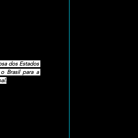
iosa dos Estados 
 Brasil para a 
al.