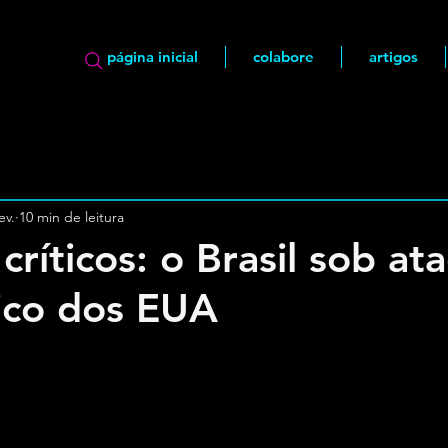
página inicial
colabore
artigos
ev.
10 min de leitura
críticos: o Brasil sob at
ico dos EUA