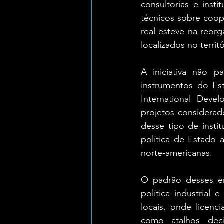
consultorias e inst
técnicos sobre coop
real esteve na reor
localizados no territó
A iniciativa não p
instrumentos do Es
International Devel
projetos considerad
desse tipo de instit
política de Estado a
norte-americanas.
O padrão desses en
política industrial 
locais, onde licenc
como atalhos dec