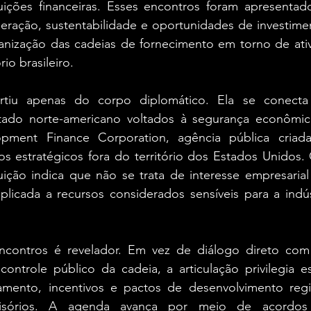
ituições financeiras. Esses encontros foram apresentad
eração, sustentabilidade e oportunidades de investimen
ganização das cadeias de fornecimento em torno de ativ
rio brasileiro.
artiu apenas do corpo diplomático. Ela se conecta 
tado norte-americano voltados à segurança econômic
opment Finance Corporation, agência pública criada 
os estratégicos fora do território dos Estados Unidos.
uição indica que não se trata de interesse empresarial
plicada a recursos considerados sensíveis para a indús
contros é revelador. Em vez de diálogo direto com 
e controle público da cadeia, a articulação privilegia e
iamento, incentivos e pactos de desenvolvimento regi
isórios. A agenda avança por meio de acordos f