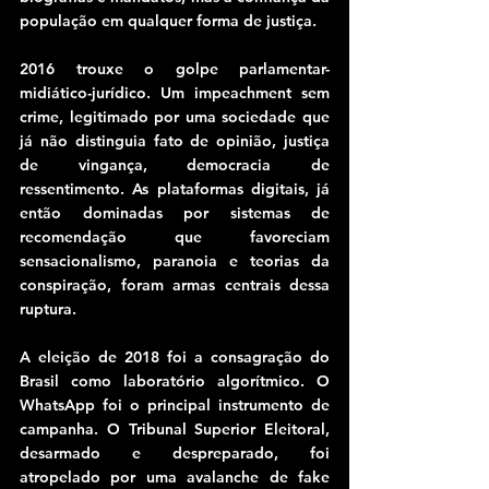
população em qualquer forma de justiça.
2016 trouxe o golpe parlamentar-
midiático-jurídico. Um impeachment sem 
crime, legitimado por uma sociedade que 
já não distinguia fato de opinião, justiça 
de vingança, democracia de 
ressentimento. As plataformas digitais, já 
então dominadas por sistemas de 
recomendação que favoreciam 
sensacionalismo, paranoia e teorias da 
conspiração, foram armas centrais dessa 
ruptura.
A eleição de 2018 foi a consagração do 
Brasil como laboratório algorítmico. O 
WhatsApp foi o principal instrumento de 
campanha. O Tribunal Superior Eleitoral, 
desarmado e despreparado, foi 
atropelado por uma avalanche de fake 