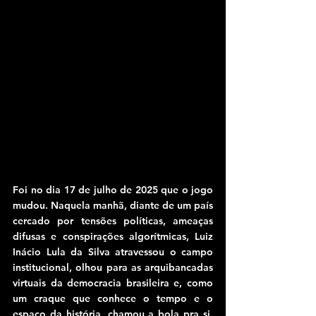
Foi no dia 17 de julho de 2025 que o jogo 
mudou. Naquela manhã, diante de um país 
cercado por tensões políticas, ameaças 
difusas e conspirações algorítmicas, Luiz 
Inácio Lula da Silva atravessou o campo 
institucional, olhou para as arquibancadas 
virtuais da democracia brasileira e, como 
um craque que conhece o tempo e o 
espaço da história, chamou a bola pra si. 