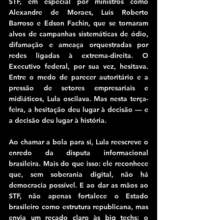
STF, em especial por ministros como 
Alexandre de Moraes, Luís Roberto 
Barroso e Edson Fachin, que se tornaram 
alvos de campanhas sistemáticas de ódio, 
difamação e ameaça orquestradas por 
redes ligadas à extrema-direita. O 
Executivo federal, por sua vez, hesitava. 
Entre o medo de parecer autoritário e a 
pressão de setores empresariais e 
midiáticos, Lula oscilava. Mas nesta terça-
feira, a hesitação deu lugar à decisão — e 
a decisão deu lugar à história.
Ao chamar a bola para si, Lula reescreve o 
enredo da disputa informacional 
brasileira. Mais do que isso: ele reconhece 
que, sem soberania digital, não há 
democracia possível. E ao dar as mãos ao 
STF, não apenas fortalece o Estado 
brasileiro como estrutura republicana, mas 
envia um recado claro às big techs: o 