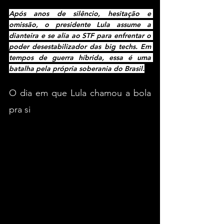
Após anos de silêncio, hesitação e 
omissão, o presidente Lula assume a 
dianteira e se alia ao STF para enfrentar o 
poder desestabilizador das big techs. Em 
tempos de guerra híbrida, essa é uma 
batalha pela própria soberania do Brasil.
O dia em que Lula chamou a bola 
pra si