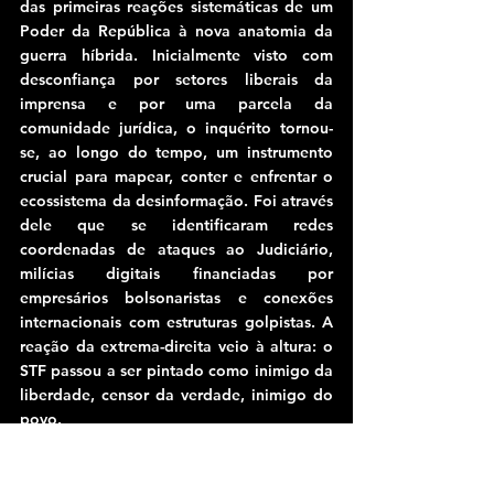
das primeiras reações sistemáticas de um 
Poder da República à nova anatomia da 
guerra híbrida. Inicialmente visto com 
desconfiança por setores liberais da 
imprensa e por uma parcela da 
comunidade jurídica, o inquérito tornou-
se, ao longo do tempo, um instrumento 
crucial para mapear, conter e enfrentar o 
ecossistema da desinformação. Foi através 
dele que se identificaram redes 
coordenadas de ataques ao Judiciário, 
milícias digitais financiadas por 
empresários bolsonaristas e conexões 
internacionais com estruturas golpistas. A 
reação da extrema-direita veio à altura: o 
STF passou a ser pintado como inimigo da 
liberdade, censor da verdade, inimigo do 
povo.
Mas o que o Supremo enfrentava era 
muito maior que ofensas ou memes: era a 