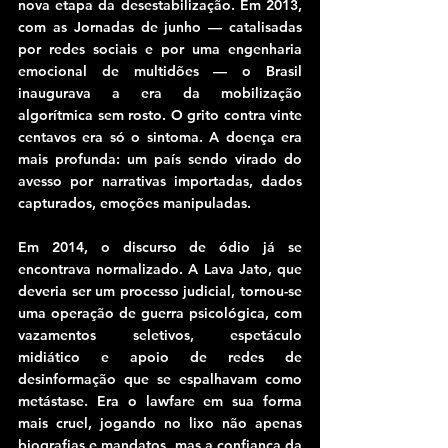
nova etapa da desestabilização. Em 2013, 
com as Jornadas de junho — catalisadas 
por redes sociais e por uma engenharia 
emocional de multidões — o Brasil 
inaugurava a era da mobilização 
algorítmica sem rosto. O grito contra vinte 
centavos era só o sintoma. A doença era 
mais profunda: um país sendo virado do 
avesso por narrativas importadas, dados 
capturados, emoções manipuladas.
Em 2014, o discurso de ódio já se 
encontrava normalizado. A Lava Jato, que 
deveria ser um processo judicial, tornou-se 
uma operação de guerra psicológica, com 
vazamentos seletivos, espetáculo 
midiático e apoio de redes de 
desinformação que se espalhavam como 
metástase. Era o lawfare em sua forma 
mais cruel, jogando no lixo não apenas 
biografias e mandatos, mas a confiança da 