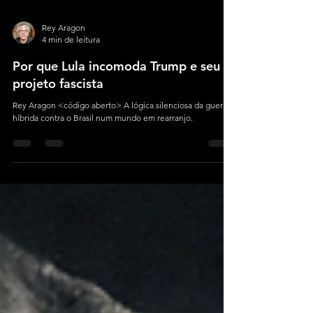
Rey Aragon
4 min de leitura
Por que Lula incomoda Trump e seu
projeto fascista
Rey Aragon <código aberto> A lógica silenciosa da guerra
híbrida contra o Brasil num mundo em rearranjo.