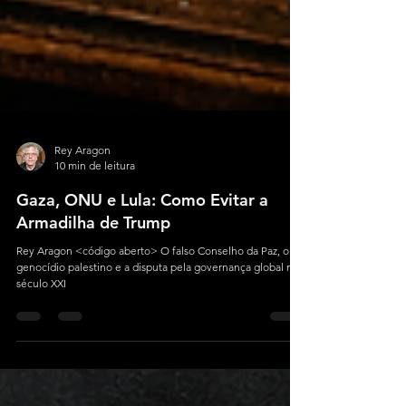
Rey Aragon
10 min de leitura
Gaza, ONU e Lula: Como Evitar a
Armadilha de Trump
Rey Aragon <código aberto> O falso Conselho da Paz, o
genocídio palestino e a disputa pela governança global no
século XXI