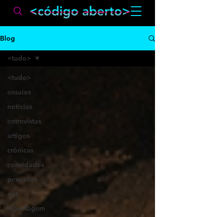
Blog
<tudo>
<tudo>
ensaios
notícias
entrevistas
artigos
crônicas
convidados
pescados
out
reportagem