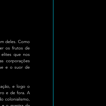
um deles. Como 
r os frutos de 
elites que nos 
s corporações 
ue e o suor de 
ação, e logo o 
o e de fora. A 
 colonialismo, 
 e o mantra da 