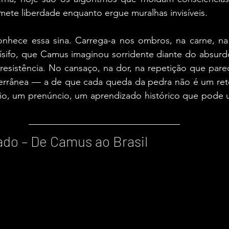
mete liberdade enquanto ergue muralhas invisíveis.
onhece essa sina. Carrega-a nos ombros, na carne, na
ísifo, que Camus imaginou sorridente diante do absurdo
resistência. No cansaço, na dor, na repetição que parece 
errânea — a de que cada queda da pedra não é um re
o, um prenúncio, um aprendizado histórico que pode um
tado – De Camus ao Brasil