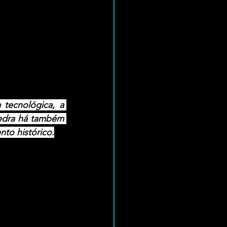
tecnológica, a 
edra há também 
nto histórico.