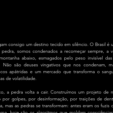
am consigo um destino tecido em silêncio. O Brasil é 
ua pedra, somos condenados a recomeçar sempre, a ve
montanha abaixo, esmagados pelo peso invisível das 
. Não são deuses vingativos que nos condenam, ma
íticos apátridas e um mercado que transforma o sang
as de volatilidade.
ico, a pedra volta a cair. Construímos um projeto de n
or golpes, por desinformação, por traições de dentr
 mas as pedras se transformam: antes eram os fuzis do
erna, hoje são os algoritmos que moldam consciências